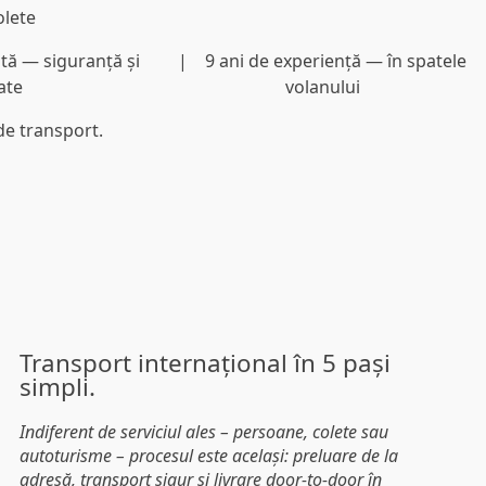
ată
— siguranță și
9 ani de experiență
— în spatele
tate
volanului
de transport.
Transport internațional în 5 pași
simpli.
Indiferent de serviciul ales – persoane, colete sau
autoturisme – procesul este același: preluare de la
adresă, transport sigur și livrare door-to-door în