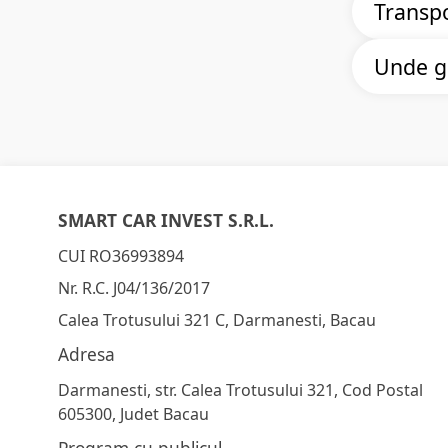
ne pentru 
Transpo
La te
Da, accept
Onli
Unde gă
condiția să
ore
sănătate, 
Detaliile 
Pentru reze
disponibili
structura t
(persoane/
Pentru înt
formularul
SMART CAR INVEST S.R.L.
CUI RO36993894
Nr. R.C. J04/136/2017
Calea Trotusului 321 C, Darmanesti, Bacau
Adresa
Darmanesti, str. Calea Trotusului 321, Cod Postal
605300, Judet Bacau
Program cu publicul