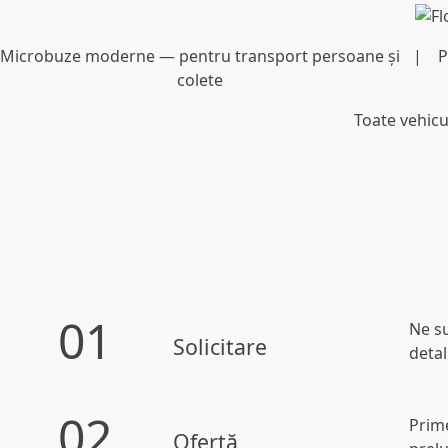
Microbuze moderne
— pentru transport persoane și
P
colete
Toate vehicu
01
Ne su
Solicitare
detal
02
Prime
Ofertă