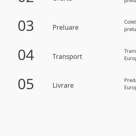
prel
03
Cole
Preluare
prelu
04
Tran
Transport
Euro
05
Preda
Livrare
Euro