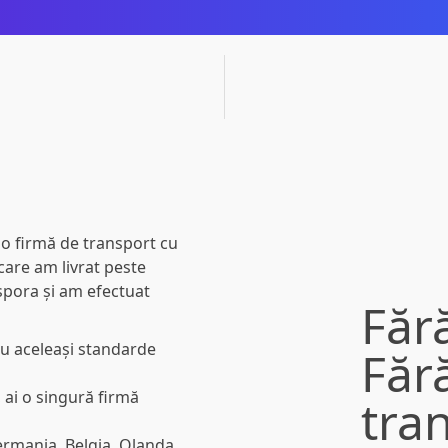
o firmă de transport cu
 care am livrat
peste
spora și am efectuat
Făr
u aceleași standarde
Fără
 ai o singură firmă
tran
ermania, Belgia, Olanda