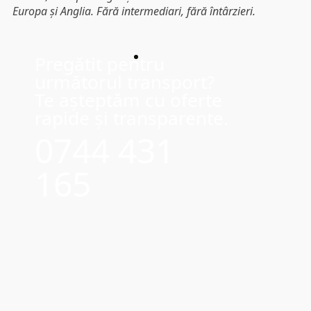
Europa și Anglia. Fără intermediari, fără întârzieri.
Pregătit pentru
următorul transport?
Te așteptăm cu oferte
rapide și transparente.
0744 431
165