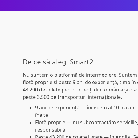
De ce să alegi Smart2
Nu suntem o platformă de intermediere. Suntem 
flotă proprie
și
peste 9 ani de experiență
, timp în
43.200 de colete
pentru clienți din România și dia
peste 3.500 de transporturi internaționale
.
9 ani de experiență
— începem al 10-lea an c
înalte
Flotă proprie
— nu subcontractăm serviciile,
responsabilă
Peste 43.200 de colete livrate
— în Anglia, G