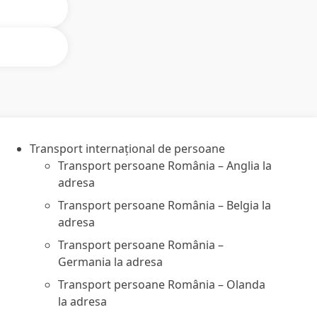
rsoane, cu
 maxim 2
, carnet de
irma
găsești
iciului
olosind
Transport internațional de persoane
Transport persoane România – Anglia la
adresa
Transport persoane România – Belgia la
adresa
Transport persoane România –
Germania la adresa
Transport persoane România – Olanda
la adresa