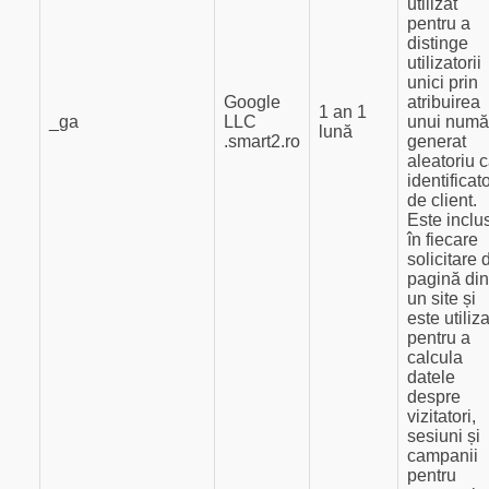
utilizat
pentru a
distinge
utilizatorii
unici prin
Google
atribuirea
1 an 1
_ga
LLC
unui numă
lună
.smart2.ro
generat
aleatoriu 
identificat
de client.
Este inclu
în fiecare
solicitare 
pagină din
un site și
este utiliza
pentru a
calcula
datele
despre
vizitatori,
sesiuni și
campanii
pentru