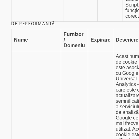
Scrip
funcț
corect
DE PERFORMANȚĂ
Furnizor
Nume
/
Expirare
Descriere
Domeniu
Acest nu
de cookie
este asoci
cu Google
Universal
Analytics -
care este 
actualizar
semnificat
a serviciul
de analiză
Google ce
mai frecve
utilizat. Ac
cookie est