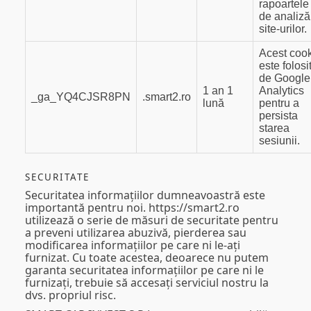
rapoartele
de analiză
site-urilor.
Acest coo
este folosi
de Google
1 an 1
Analytics
_ga_YQ4CJSR8PN
.smart2.ro
lună
pentru a
persista
starea
sesiunii.
SECURITATE
Securitatea informațiilor dumneavoastră este
importantă pentru noi. https://smart2.ro
utilizează o serie de măsuri de securitate pentru
a preveni utilizarea abuzivă, pierderea sau
modificarea informațiilor pe care ni le-ați
furnizat. Cu toate acestea, deoarece nu putem
garanta securitatea informațiilor pe care ni le
furnizați, trebuie să accesați serviciul nostru la
dvs. propriul risc.