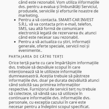
când este rezonabil. Vom utiliza informațiile
dvs. pentru a evalua și îmbunătăți Serviciul,
produsele, serviciile și eforturile noastre de
marketing.
Pentru a vă contacta.
SMART-CAR INVEST
S.R.L. vă va contacta prin e-mail, telefon,
SMS, sau altă formă de comunicare
electronică legată de rezervarea dv. atunci
când este necesar sau rezonabil.
Pentru a vă actualiza
cu știri, informații
generale, oferte speciale, servicii noi și
evenimente..
PARTAJAREA DE CĂTRE TERȚI
Orice terță parte cu care împărtășim informațiile
dvs. trebuie să dezvăluie scopul în care
intenționează să le utilizeze informațiile
dumneavoastră. Aceștia trebuie să păstreze
informațiile dvs. doar pe durata dezvăluită atunci
când solicită sau primirea informațiilor
respective. Furnizorul de servicii terț nu trebuie
să colecteze, să vândă sau să utilizeze în
continuare informațiile dvs. informațiile dvs.
personale, cu excepția cazului în care este
necesar pentru a îndeplini scopul specificat.