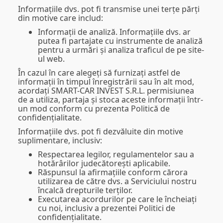
Informațiile dvs. pot fi transmise unei terțe părți
din motive care includ:
Informații de analiză.
Informațiile dvs. ar
putea fi partajate cu instrumente de analiză
pentru a urmări și analiza traficul de pe site-
ul web.
În cazul în care alegeți să furnizați astfel de
informații în timpul înregistrării sau în alt mod,
acordați SMART-CAR INVEST S.R.L. permisiunea
de a utiliza, partaja și stoca aceste informații într-
un mod conform cu prezenta Politică de
confidențialitate.
Informațiile dvs. pot fi dezvăluite din motive
suplimentare, inclusiv:
Respectarea legilor, regulamentelor sau a
hotărârilor judecătorești aplicabile.
Răspunsul la afirmațiile conform cărora
utilizarea de către dvs. a Serviciului nostru
încalcă drepturile terților.
Executarea acordurilor pe care le încheiați
cu noi, inclusiv a prezentei Politici de
confidențialitate.