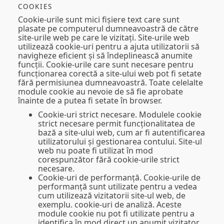
COOKIES
Cookie-urile sunt mici fișiere text care sunt
plasate pe computerul dumneavoastră de către
site-urile web pe care le vizitați. Site-urile web
utilizează cookie-uri pentru a ajuta utilizatorii să
navigheze eficient și să îndeplinească anumite
funcții. Cookie-urile care sunt necesare pentru
funcționarea corectă a site-ului web pot fi setate
fără permisiunea dumneavoastră. Toate celelalte
module cookie au nevoie de să fie aprobate
înainte de a putea fi setate în browser.
Cookie-uri strict necesare.
Modulele cookie
strict necesare permit funcționalitatea de
bază a site-ului web, cum ar fi autentificarea
utilizatorului și gestionarea contului. Site-ul
web nu poate fi utilizat în mod
corespunzător fără cookie-urile strict
necesare.
Cookie-uri de performanță.
Cookie-urile de
performanță sunt utilizate pentru a vedea
cum utilizează vizitatorii site-ul web, de
exemplu. cookie-uri de analiză. Aceste
module cookie nu pot fi utilizate pentru a
identifica în mod direct un anumit vizitator.