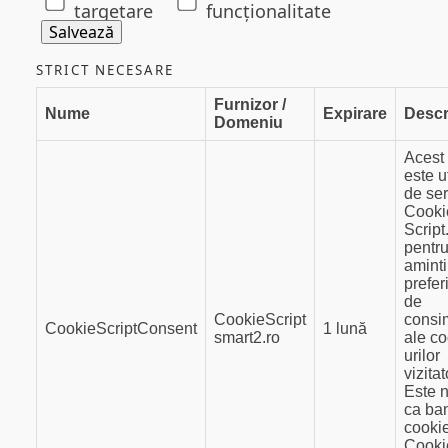
targetare
funcţionalitate
Salvează
STRICT NECESARE
Furnizor /
Nume
Expirare
Descr
Domeniu
Acest
este ut
de ser
Cooki
Scrip
pentru
aminti
prefer
de
CookieScript
consi
CookieScriptConsent
1 lună
smart2.ro
ale co
urilor
vizitat
Este 
ca ba
cooki
Cooki