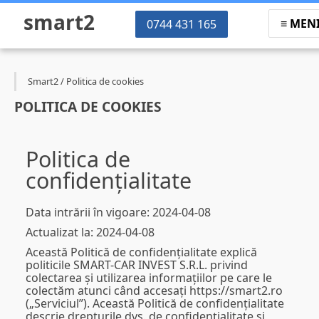
smart2
MEN
0744 431 165
Smart2
/
Politica de cookies
POLITICA DE COOKIES
Politica de
confidențialitate
Data intrării în vigoare: 2024-04-08
Actualizat la: 2024-04-08
Această Politică de confidențialitate explică
politicile SMART-CAR INVEST S.R.L. privind
colectarea și utilizarea informațiilor pe care le
colectăm atunci când accesați https://smart2.ro
(„Serviciul”). Această Politică de confidențialitate
descrie drepturile dvs. de confidențialitate și