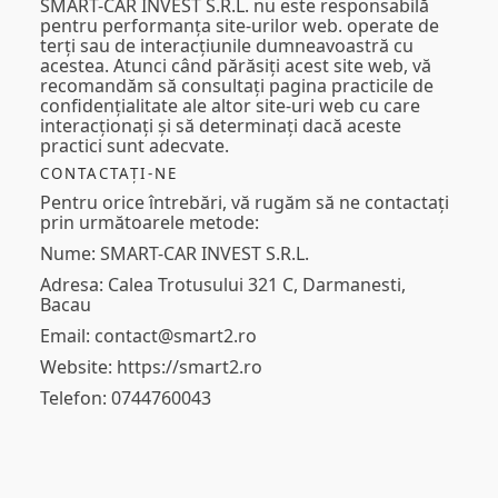
SMART-CAR INVEST S.R.L. nu este responsabilă
pentru performanța site-urilor web. operate de
terți sau de interacțiunile dumneavoastră cu
acestea. Atunci când părăsiți acest site web, vă
recomandăm să consultați pagina practicile de
confidențialitate ale altor site-uri web cu care
interacționați și să determinați dacă aceste
practici sunt adecvate.
CONTACTAȚI-NE
Pentru orice întrebări, vă rugăm să ne contactați
prin următoarele metode:
Nume: SMART-CAR INVEST S.R.L.
Adresa: Calea Trotusului 321 C, Darmanesti,
Bacau
Email: contact@smart2.ro
Website: https://smart2.ro
Telefon: 0744760043